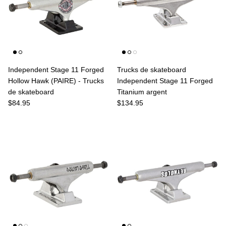
Independent Stage 11 Forged
Trucks de skateboard
Hollow Hawk (PAIRE) - Trucks
Independent Stage 11 Forged
de skateboard
Titanium argent
Prix habituel
Prix habituel
$84.95
$134.95