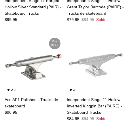
Independent Stage 11 Forged
Independent Stage 11 Hollow
Hollow Silver Standard (PAIR) -
Grant Taylor Barcode (PAIRE) -
Skateboard Trucks
Trucks de skateboard
Prix habituel
Prix soldé
Prix habituel
$99.95
$79.95
$84.95
Solde
Our
Picks
Ace AF1 Polished - Trucks de
Independent Stage 11 Hollow
skateboard
Inverted Kingpin Bar (PAIRE) -
Prix habituel
$96.95
Skateboard Trucks
Prix soldé
Prix habituel
$84.95
$94.95
Solde