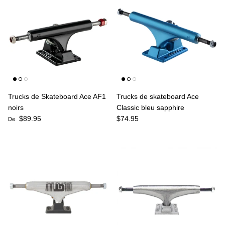
Trucks de Skateboard Ace AF1
Trucks de skateboard Ace
noirs
Classic bleu sapphire
Prix habituel
Prix habituel
$89.95
$74.95
De