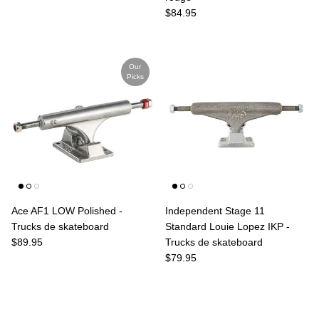
Prix habituel
$84.95
Our
Picks
Ace AF1 LOW Polished -
Independent Stage 11
Trucks de skateboard
Standard Louie Lopez IKP -
Prix habituel
$89.95
Trucks de skateboard
Prix habituel
$79.95