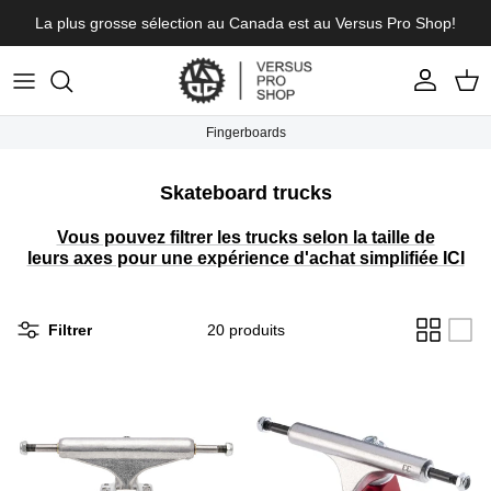
Aller au contenu
La plus grosse sélection au Canada est au Versus Pro Shop!
Compte
Pani
Fingerboards
Skateboard trucks
Vous pouvez filtrer les trucks selon la taille de
leurs axes pour une expérience d'achat simplifiée ICI
Filtrer
20 produits