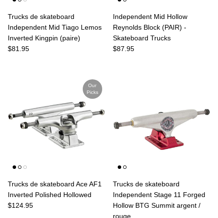
Trucks de skateboard
Independent Mid Hollow
Independent Mid Tiago Lemos
Reynolds Block (PAIR) -
Inverted Kingpin (paire)
Skateboard Trucks
Prix habituel
Prix habituel
$81.95
$87.95
Our
Picks
Trucks de skateboard Ace AF1
Trucks de skateboard
Inverted Polished Hollowed
Independent Stage 11 Forged
Prix habituel
$124.95
Hollow BTG Summit argent /
rouge