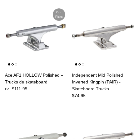
Our
Picks
Ace AF1 HOLLOW Polished –
Independent Mid Polished
Trucks de skateboard
Inverted Kingpin (PAIR) -
Prix habituel
$111.95
Skateboard Trucks
De
Prix habituel
$74.95