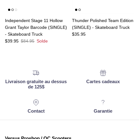
Independent Stage 11 Hollow
Thunder Polished Team Edition
Grant Taylor Barcode (SINGLE)
(SINGLE) - Skateboard Truck
Prix habituel
- Skateboard Truck
$35.95
Prix soldé
Prix habituel
$39.95
$84.95
Solde
Livraison gratuite au dessus
Cartes cadeaux
de 125$
Contact
Garantie
Versus Proshop / QC Scooters